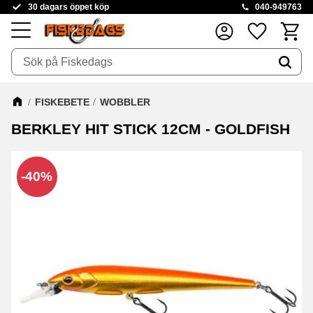
30 dagars öppet köp
040-949763
Kundva
Favoriter
Meny
FISKEBETE
WOBBLER
BERKLEY HIT STICK 12CM - GOLDFISH
40
%