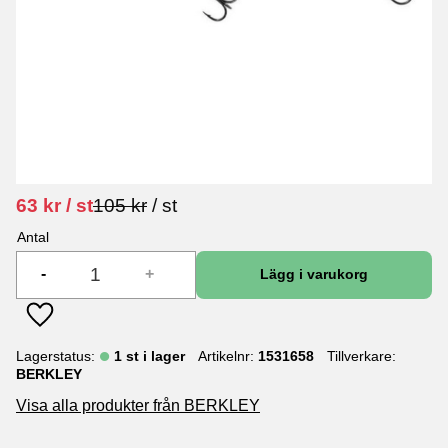
Nedsatt pris:
Ordinarie pris:
63
kr
/
st
105
kr
/
st
Antal
-
+
Lägg till i favoriter
Lagerstatus
1 st i lager
Artikelnr
1531658
Tillverkare
BERKLEY
Visa alla produkter från BERKLEY