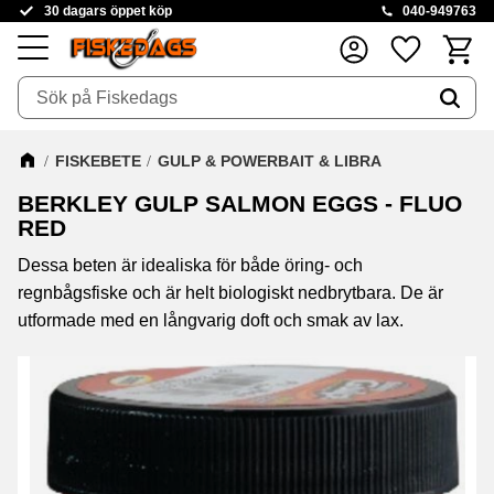
30 dagars öppet köp
040-949763
Kundva
Favoriter
Meny
FISKEBETE
GULP & POWERBAIT & LIBRA
BERKLEY GULP SALMON EGGS - FLUO
RED
Dessa beten är idealiska för både öring- och
regnbågsfiske och är helt biologiskt nedbrytbara. De är
utformade med en långvarig doft och smak av lax.