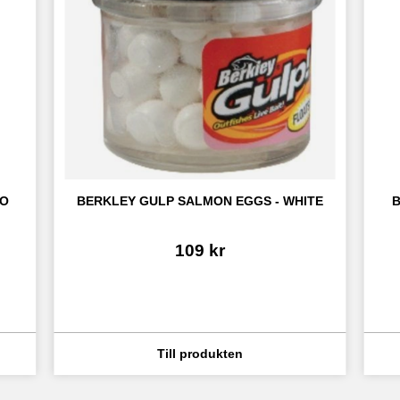
O 
BERKLEY GULP SALMON EGGS - WHITE
B
109
kr