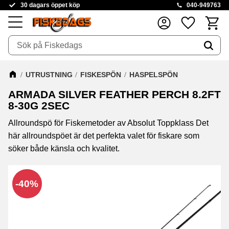
30 dagars öppet köp
040-949763
Kundva
Favoriter
Meny
UTRUSTNING
FISKESPÖN
HASPELSPÖN
ARMADA SILVER FEATHER PERCH 8.2FT
8-30G 2SEC
Allroundspö för Fiskemetoder av Absolut Toppklass Det
här allroundspöet är det perfekta valet för fiskare som
söker både känsla och kvalitet.
40
%