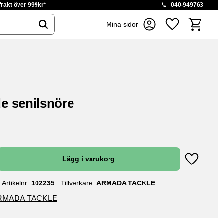
 frakt över 999kr*
040-949763
Kundvag
Mina sidor
Favoriter
e senilsnöre
Lägg till
Artikelnr
102235
Tillverkare
ARMADA TACKLE
n ARMADA TACKLE