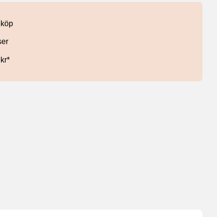
 köp
ser
9kr*