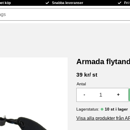
pet köp
Snabba leveranser
Fri
Armada flytand
39
kr
/
st
Antal
-
+
Lagerstatus
10 st i lager
Visa alla produkter frå