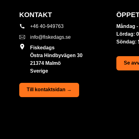
KONTAKT
ÖPPET
+46 40-949763
Måndag - 
Lördag: 0
info@fiskedags.se
Söndag:
Fiskedags
Östra Hindbyvägen 30
Se avv
21374 Malmö
Sverige
Till kontaktsidan →