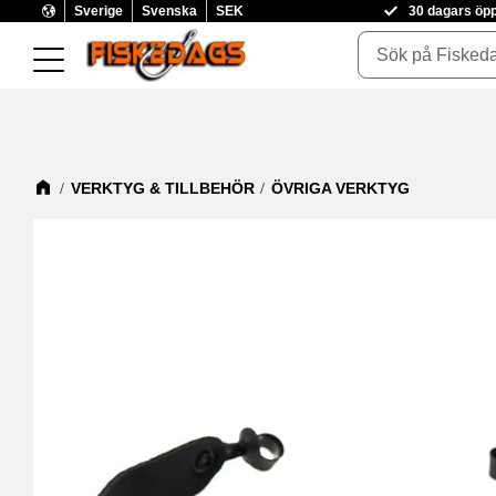
Sverige
Svenska
SEK
30 dagars öp
VERKTYG & TILLBEHÖR
ÖVRIGA VERKTYG