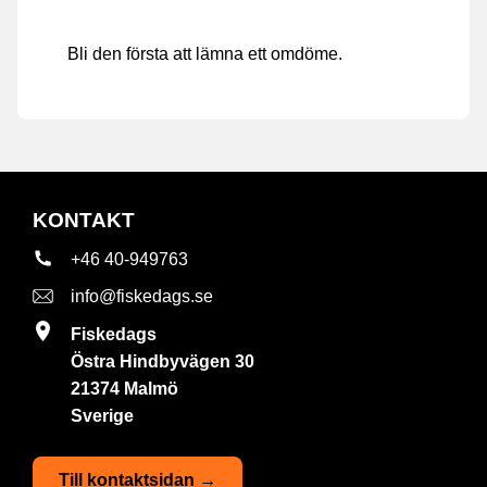
Bli den första att lämna ett omdöme.
KONTAKT
+46 40-949763
info@fiskedags.se
Fiskedags
Östra Hindbyvägen 30
21374 Malmö
Sverige
Till kontaktsidan →