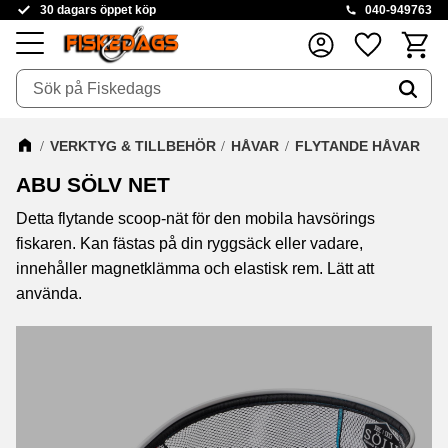
30 dagars öppet köp
040-949763
Kundva
Favoriter
Meny
VERKTYG & TILLBEHÖR
HÅVAR
FLYTANDE HÅVAR
ABU SÖLV NET
Detta flytande scoop-nät för den mobila havsörings
fiskaren. Kan fästas på din ryggsäck eller vadare,
innehåller magnetklämma och elastisk rem. Lätt att
använda.