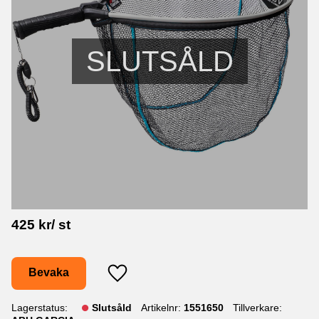
SLUTSÅLD
425
kr
/
st
Bevaka
Lägg till i favoriter
Lagerstatus
Slutsåld
Artikelnr
1551650
Tillverkare