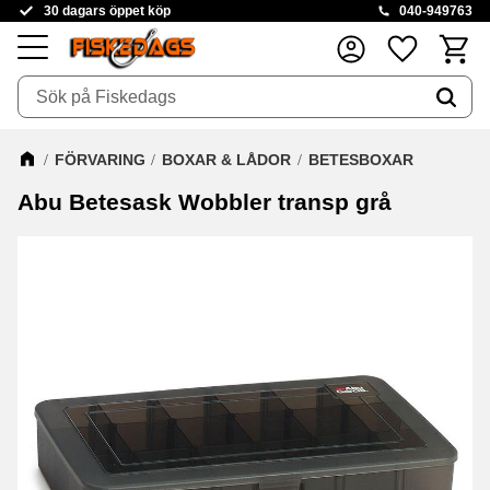
30 dagars öppet köp
040-949763
Kundva
Favoriter
Meny
FÖRVARING
BOXAR & LÅDOR
BETESBOXAR
Abu Betesask Wobbler transp grå