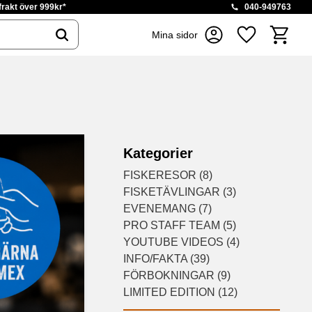
 frakt över 999kr*
040-949763
Kundvag
Mina sidor
Favoriter
Kategorier
FISKERESOR (8)
FISKETÄVLINGAR (3)
EVENEMANG (7)
PRO STAFF TEAM (5)
YOUTUBE VIDEOS (4)
INFO/FAKTA (39)
FÖRBOKNINGAR (9)
LIMITED EDITION (12)