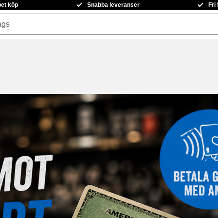
pet köp
Snabba leveranser
Fri