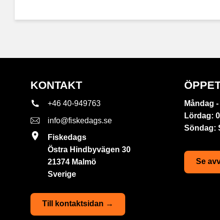
KONTAKT
ÖPPET
+46 40-949763
Måndag - 
Lördag: 0
info@fiskedags.se
Söndag:
Fiskedags
Östra Hindbyvägen 30
Se avv
21374 Malmö
Sverige
Till kontaktsidan →